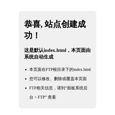
网站地图
米兰·(milan)中国官方网站
☰
深入了解米兰Milan：从官网获取科普信
息
时间：2026-05-13 访问量：1324